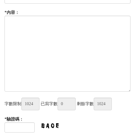
*
內容：
字數限制
已寫字數
剩餘字數
*
驗證碼：